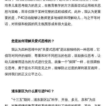
培养儿童思考能力的意义，在教育教学的方方面面尝试运用相关思
想与策略，而非仅限于某种完整的流程或模式。此外，我认为更重
要的是，P4C活动能够让教师更多地倾听和理解幼儿，与之平等对
话，对班级和校园的民主氛围形成有很大益处。
您是如何理解关爱式思维的？
我认为四种思维中的“关爱式思维”是比较独特的一种思维，它
倡导对同伴的倾听、尊重和对不同想法的包容，鼓励换位思考，让
幼儿能够用适当的方式进行交流。就像一个“保障”一样，在强调独
立思考、勇于提出不同意见之外，能够防止过度的犀利甚至诡辩，
保持我们的正义公平之心。
浦东新区为什么要引进P4C？
“十三五”期间，浦东新区以“科学、开放、多元、亲和”为目
标，对教师继续教育课程系统建设进行了持续的探索。其中，与有