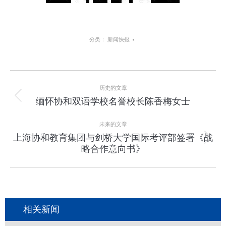
分类：
新闻快报
项
历史的文章
目
上
缅怀协和双语学校名誉校长陈香梅女士
一
导
个
未来的文章
项
航
上海协和教育集团与剑桥大学国际考评部签署《战
下
目：
略合作意向书》
一
个
项
目：
相关新闻