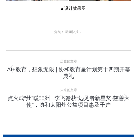
▲设计效果图
分类：
新闻快报
项
历史的文章
目
AI+教育，想象无限 | 协和教育星计划第十四期开幕
上
典礼
导
一
个
航
未来的文章
项
点火成“灶”暖非洲 | 李飞翰获“远见者新星奖·慈善大
目：
下
使”，协和太阳灶公益项目惠及千户
一
个
项
目：