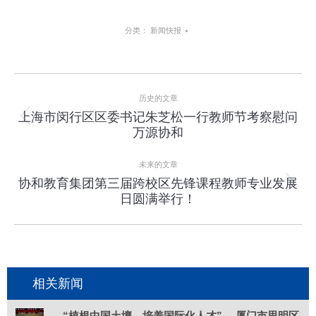
分类：
新闻快报
项
历史的文章
目
上海市闵行区区委书记朱芝松一行教师节考察慰问
上
万源协和
导
一
个
航
未来的文章
项
协和教育集团第三届跨校区先锋课程教师专业发展
目：
下
日圆满举行！
一
个
项
目：
相关新闻
“植根中国土壤，培养国际化人才” —厦门市思明区