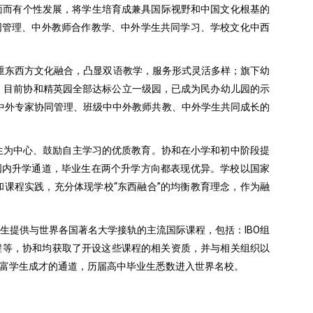
面而有个性发展，将学生培育成兼具国际视野和中国文化根基的
同管理、中外教师合作教学、中外学生共同学习、学校文化中西
注重东西方文化融合，凸显双语教学，服务形式灵活多样；旗下幼
办园，目前协和精英园全部达标公立一级园，已成为民办幼儿园的示
行中外专家协同管理、班级中中外教师共教、中外学生共同成长的
学生为中心、鼓励自主学习的优质教育。协和在小学和初中阶段提
国内升学通道，毕业生在两个升学方向都表现优异。学校以国家
课程实践，充分体现学校“东西融合”的均衡教育理念，作为融
生提供与世界各国著名大学接轨的主流国际课程，包括：IBO组
BC课程等，协和均获取了开设这些课程的相关资质，并与相关组织以
富学生成才的通道，历届高中毕业生悉数进入世界名校。