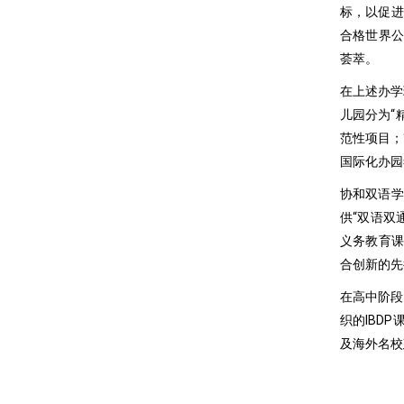
标，以促进
合格世界公
荟萃。
在上述办学
儿园分为“
范性项目；
国际化办园
协和双语学
供“双语双
义务教育课
合创新的先
在高中阶段
织的IBD
及海外名校