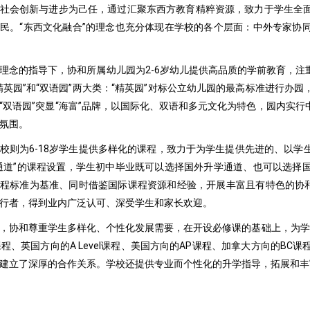
社会创新与进步为己任，通过汇聚东西方教育精粹资源，致力于学生全
民。“东西文化融合”的理念也充分体现在学校的各个层面：中外专家协
理念的指导下，协和所属幼儿园为2-6岁幼儿提供高品质的学前教育，
精英园”和“双语园”两大类：“精英园”对标公立幼儿园的最高标准进行
“双语园”突显“海富”品牌，以国际化、双语和多元文化为特色，园内实
氛围。
校则为6-18岁学生提供多样化的课程，致力于为学生提供先进的、以
通道”的课程设置，学生初中毕业既可以选择国外升学通道、也可以选择
程标准为基准、同时借鉴国际课程资源和经验，开展丰富且有特色的协和
行者，得到业内广泛认可、深受学生和家长欢迎。
，协和尊重学生多样化、个性化发展需要，在开设必修课的基础上，为学
P课程、英国方向的A Level课程、美国方向的AP课程、加拿大方向的
建立了深厚的合作关系。学校还提供专业而个性化的升学指导，拓展和丰