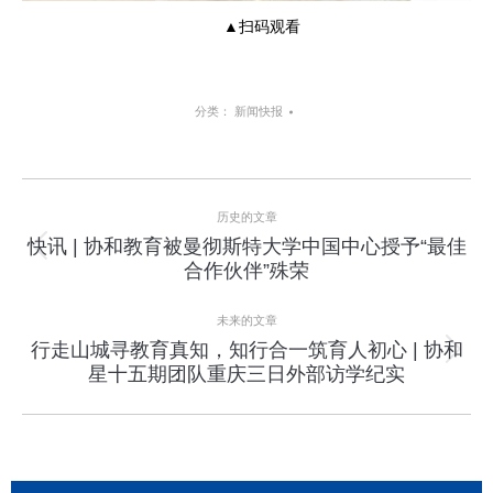
▲扫码观看
分类：
新闻快报
项
历史的文章
目
快讯 | 协和教育被曼彻斯特大学中国中心授予“最佳
上
合作伙伴”殊荣
导
一
个
航
未来的文章
项
行走山城寻教育真知，知行合一筑育人初心 | 协和
目：
下
星十五期团队重庆三日外部访学纪实
一
个
项
目：