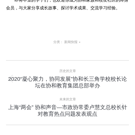
即将毕业的学子们，也欢迎你成为协和家族和校友社区的终身
会员，与大家分享成长故事、探讨学术成果、交流学习经验。
分类：
新闻快报
项
历史的文章
目
2020“凝心聚⼒，协同发展”协和长三⾓学校校⻓论
上
坛在协和教育集团总部举办
导
一
个
航
未来的文章
项
上海“两会” 协和声音—市政协常委卢慧文总校长针
目：
下
对教育热点问题发表观点
一
个
项