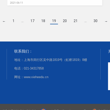
2021-06-11
←
1
…
17
18
19
20
21
…
30
→
联系我们：
地址：上海市闵行区吴中路1819号（虹桥1819）8楼
电话：021-34317858
网址：www.xieheedu.cn